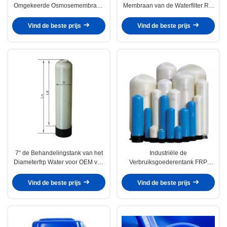
Omgekeerde Osmosemembraan
Membraan van de Waterfilter RO
van FRP met 300 de Werkdruk
met 1016MM Lengte
van Psi 450 Psi
Vind de beste prijs
Vind de beste prijs
7“ de Behandelingstank van het
Industriële de
Diameterfrp Water voor OEM van
Verbruiksgoederentank FRP
de Drinkwatertechniek
Materiële 18“ 63“ van de
Waterbehandeling
Vind de beste prijs
Vind de beste prijs