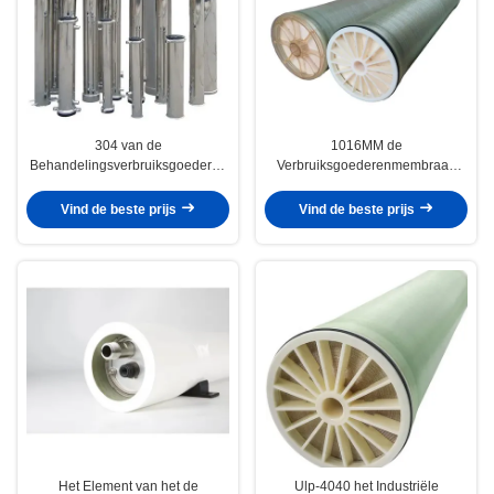
304 van de
1016MM de
Behandelingsverbruiksgoederen
Verbruiksgoederenmembraan
van het roestvrij staalwater het
ulp-8040 van de
Membraan Shell Reverse
Waterbehandeling voor
Vind de beste prijs
Vind de beste prijs
Osmosis
Industriële Waterfilter
Het Element van het de
Ulp-4040 het Industriële