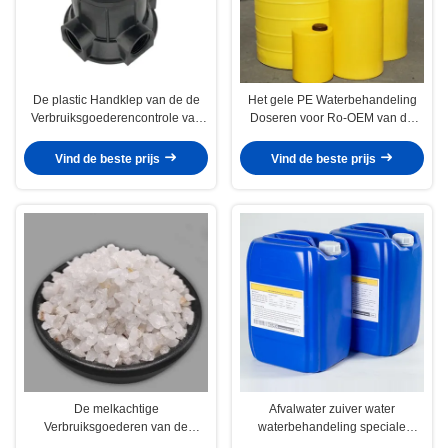
De plastic Handklep van de de
Het gele PE Waterbehandeling
Verbruiksgoederencontrole van
Doseren voor Ro-OEM van de
de Waterbehandeling voor de
Mineraalwaterinstallatie
Filter van de
Vind de beste prijs
Vind de beste prijs
Waterzuiveringsinstallatie
De melkachtige
Afvalwater zuiver water
Verbruiksgoederen van de
waterbehandeling speciale
Stroomversnellingbehandeling,
industriële omgekeerde osmose