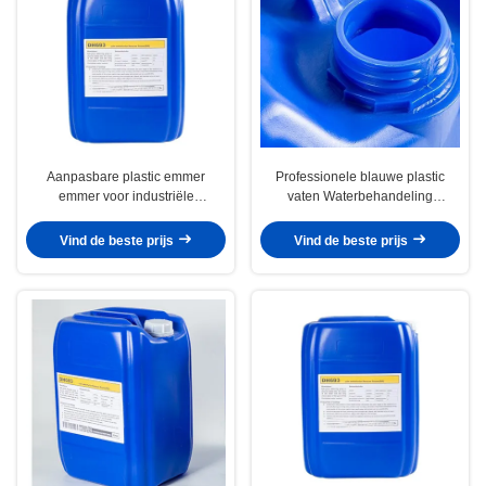
Aanpasbare plastic emmer
Professionele blauwe plastic
emmer voor industriële
vaten Waterbehandeling
waterbehandeling met
verbruiksartikelen voor industriële
ionenuitwisseling
toepassingen
Vind de beste prijs
Vind de beste prijs