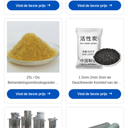
Kwartszand voor Waterfiltratie
schaal remmer 25 kg/vat blauw
Vind de beste prijs
Vind de beste prijs
2.65g/Cm3
emmer
25L / De
1.5mm 2mm 3mm de
Behandelingsverbruiksgoederen
Geactiveerde Koolstof van de
van het ZAKwater, Industrieel
Waterbehandeling voor
Pale Yellow Cation Exchange
Waterreiniging
Vind de beste prijs
Vind de beste prijs
Resin