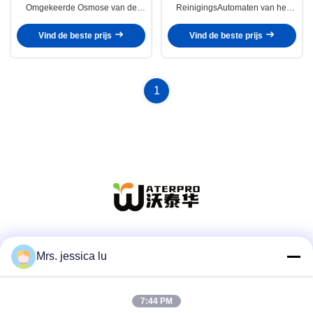
Omgekeerde Osmose van de
ReinigingsAutomaten van het
WaterAutomaat
omgekeerde Osmosewater stelde
Verklaard Ce in werking
Vind de beste prijs
Vind de beste prijs
1
Sociale media
Mrs. jessica lu
7:44 PM