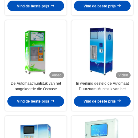
Vind de beste prijs
Vind de beste prijs
Video
Video
De Automaatmuntstuk van het
In werking gesteld de Automaat
omgekeerde die Osmose
Duurzaam Muntstuk van het
Drinkwater met 9 Stadiafiltratie in
omgekeerde Osmose Zuiver
werking wordt gesteld
Water
Vind de beste prijs
Vind de beste prijs