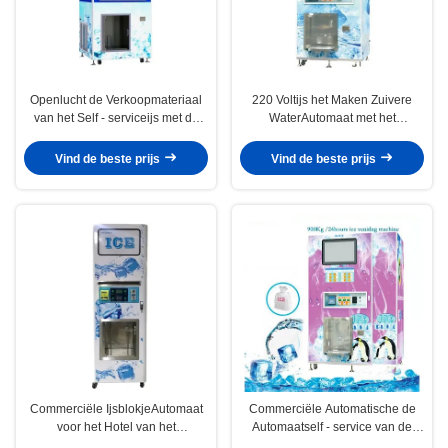
Openlucht de Verkoopmateriaal
220 Voltijs het Maken Zuivere
van het Self - serviceijs met de
WaterAutomaat met het
Capaciteit van 900kg/24H-
Certificaat van Ce ISO
Vind de beste prijs
Vind de beste prijs
Commerciële IjsblokjeAutomaat
Commerciële Automatische de
voor het Hotel van het
Automaatself - service van de
Luchthavenrestaurant
Ijsmaker voor Openluchthotels