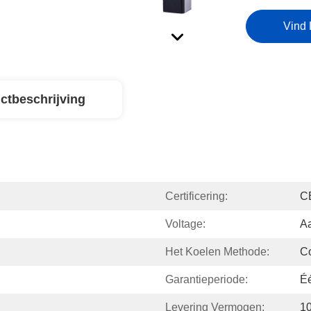
Vind 
ctbeschrijving
Certificering:
C
Voltage:
A
Het Koelen Methode:
C
Garantieperiode:
Éé
Levering Vermogen:
1