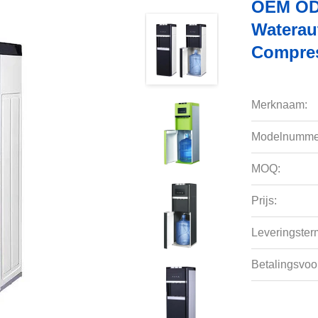
OEM ODM
Waterau
Compres
Merknaam:
Modelnumme
MOQ:
Prijs:
Leveringsterm
Betalingsvoo