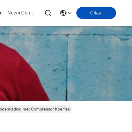
og
Neem Contact Met Ons Op
Citaat
odemlading met Compressor Koelfles