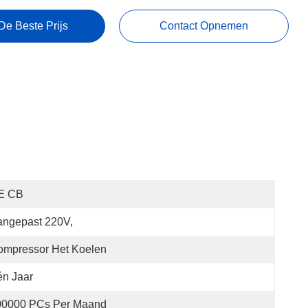
De Beste Prijs
Contact Opnemen
E CB
angepast 220V,
ompressor Het Koelen
n Jaar
00000 PCs Per Maand