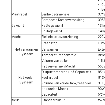
R1
Ge
Ee
Maatregel
Eenheidsdimensie
37*
Compacte Kartonverpakking
39*
Gewicht
Netto gewicht
13 k
Brutogewicht
14 k
Macht
Elektriciteitsvoorziening
220V
Draadstop
Euro
Het verwarmen
Verwarmer
Exte
Systeem
Temperaturencontrole
Bim
Volume van boiler
1.1Li
Het verwarmen Macht
550
Outputtemperatuur & Capaciteit
85℃
Het koelen
Koelmiddel
R13
Systeem
Volume van koude tank/reservior
3.5L
Het koelen Macht
90W
Capaciteit
5℃~
Kleur
Standaardkleur
zwart