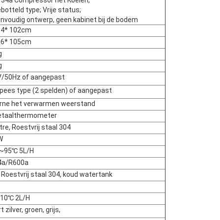
34a Compressor het Koelen,
botteld type; Vrije status;
nvoudig ontwerp, geen kabinet bij de bodem
34* 102cm
36* 105cm
g
g
/50Hz of aangepast
pees type (2 spelden) of aangepast
rne het verwarmen weerstand
etaalthermometer
tre, Roestvrij staal 304
W
~95℃ 5L/H
4a/R600a
, Roestvrij staal 304, koud watertank
10℃ 2L/H
 zilver, groen, grijs,