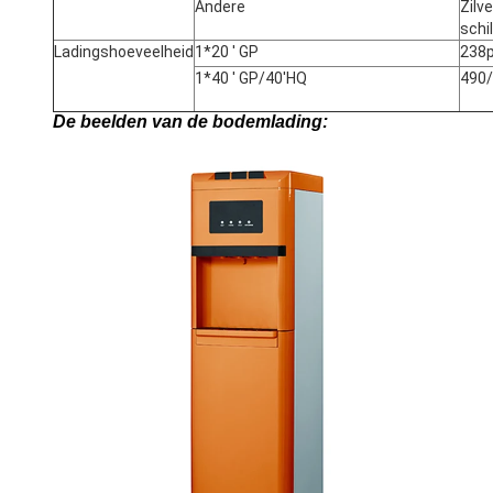
Andere
Zilv
schi
Ladingshoeveelheid
1*20 ' GP
238
1*40 ' GP/40'HQ
490
De beelden van de bodemlading: