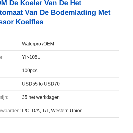
 De Koeler Van De Het
tomaat Van De Bodemlading Met
sor Koelfles
Waterpro /OEM
r:
Ylr-105L
100pcs
USD55 to USD70
ijn:
35 het werkdagen
rwaarden:
L/C, D/A, T/T, Western Union