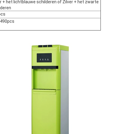
er + het lichtblauwe schilderen of Zilver + het zwarte
lderen
pcs
/490pcs