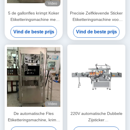
Video
5 de gallonfles krimpt Koker
Precisie Zelfklevende Sticker
Etiketteringsmachine met
Etiketteringsmachine voor
Tunnel Servomotor
Erlenmeyer-Fles om Fles
Vind de beste prijs
Vind de beste prijs
Video
De automatische Fles
220V automatische Dubbele
Etiketteringsmachine, krimpt
Zijsticker
Koker Labeler voor 5
Etiketteringsmachine met