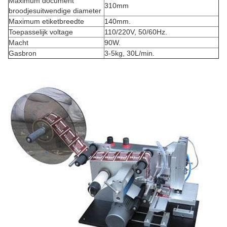
Maximum document
310mm
broodjesuitwendige diameter
Maximum etiketbreedte
140mm.
Toepasselijk voltage
110/220V, 50/60Hz.
Macht
90W.
Gasbron
3-5kg, 30L/min.