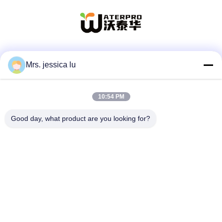
Sociale media
Mrs. jessica lu
10:54 PM
Snel contact
Good day, what product are you looking for?
Telefoon
86-180-3801-1935
E-mail
waterpro666@outlook.com
Adres
DE BOUW VAN ROOM811 TIANJI, HET PARK VAN TIANAN
CYBER, CHEGONGMIAO, FUTIAN SHENZHEN CHINA