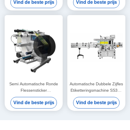
Vind de beste prijs
Vind de beste prijs
Gallonfles
25m/Min Speed
Semi Automatische Ronde
Automatische Dubbele Zijfles
Flessensticker
Etiketteringsmachine SS304
Etiketteringsmachine met
Materiële Multi Dimensionale
Vind de beste prijs
Vind de beste prijs
Touch screen
Regelbaar