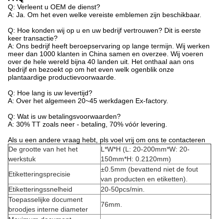
Q: Verleent u OEM de dienst?
A: Ja. Om het even welke vereiste emblemen zijn beschikbaar.
Q: Hoe konden wij op u en uw bedrijf vertrouwen? Dit is eerste
keer transactie?
A: Ons bedrijf heeft beroepservaring op lange termijn. Wij werken
meer dan 1000 klanten in China samen en overzee. Wij voeren
over de hele wereld bijna 40 landen uit. Het onthaal aan ons
bedrijf en bezoekt op om het even welk ogenblik onze
plantaardige productievoorwaarde.
Q: Hoe lang is uw levertijd?
A: Over het algemeen 20~45 werkdagen Ex-factory.
Q: Wat is uw betalingsvoorwaarden?
A: 30% TT zoals neer - betaling
, 70% vóór levering.
Als
u een andere vraag hebt, pls voel vrij om ons te contacteren
De grootte van het het
L*W*H (L: 20-200mm*W: 20-
werkstuk
150mm*H: 0.2120mm)
±0.5mm (bevattend niet de fout
Etiketteringsprecisie
van producten en etiketten).
Etiketteringssnelheid
20-50pcs/min.
Toepasselijke document
76mm.
broodjes interne diameter