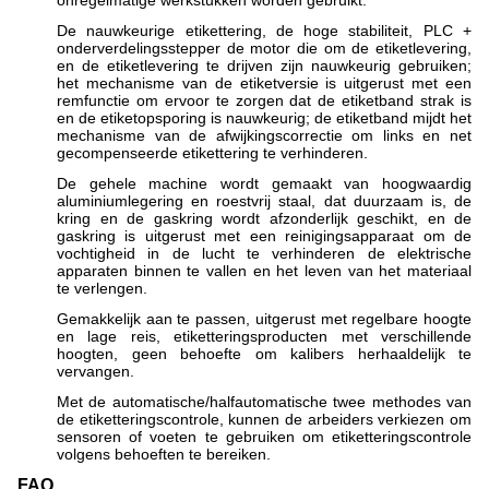
onregelmatige werkstukken worden gebruikt.
De nauwkeurige etikettering, de hoge stabiliteit, PLC +
onderverdelingsstepper de motor die om de etiketlevering,
en de etiketlevering te drijven zijn nauwkeurig gebruiken;
het mechanisme van de etiketversie is uitgerust met een
remfunctie om ervoor te zorgen dat de etiketband strak is
en de etiketopsporing is nauwkeurig; de etiketband mijdt het
mechanisme van de afwijkingscorrectie om links en net
gecompenseerde etikettering te verhinderen.
De gehele machine wordt gemaakt van hoogwaardig
aluminiumlegering en roestvrij staal, dat duurzaam is, de
kring en de gaskring wordt afzonderlijk geschikt, en de
gaskring is uitgerust met een reinigingsapparaat om de
vochtigheid in de lucht te verhinderen de elektrische
apparaten binnen te vallen en het leven van het materiaal
te verlengen.
Gemakkelijk aan te passen, uitgerust met regelbare hoogte
en lage reis, etiketteringsproducten met verschillende
hoogten, geen behoefte om kalibers herhaaldelijk te
vervangen.
Met de automatische/halfautomatische twee methodes van
de etiketteringscontrole, kunnen de arbeiders verkiezen om
sensoren of voeten te gebruiken om etiketteringscontrole
volgens behoeften te bereiken.
FAQ