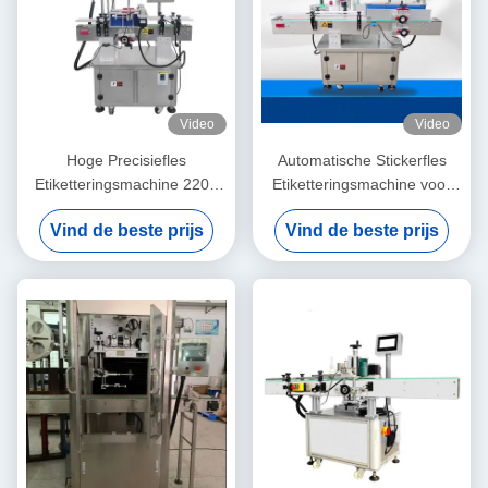
Video
Video
Hoge Precisiefles
Automatische Stickerfles
Etiketteringsmachine 220V
Etiketteringsmachine voor
50Hz voor de industrie van
Vierkante Ronde Bierflessen
Vind de beste prijs
Vind de beste prijs
de Voedseldrank