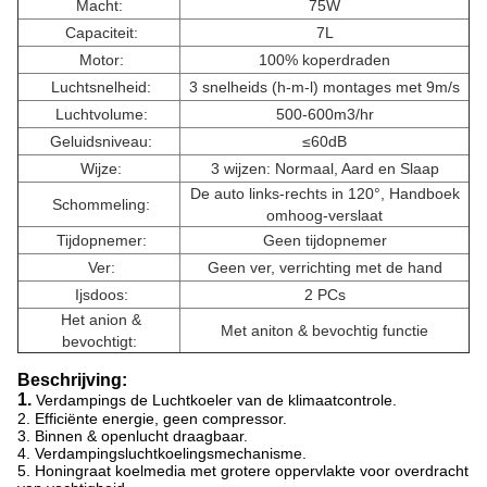
Macht:
75W
Capaciteit:
7L
Motor:
100% koperdraden
Luchtsnelheid:
3 snelheids (h-m-l) montages met 9m/s
Luchtvolume:
500-600m3/hr
Geluidsniveau:
≤60dB
Wijze:
3 wijzen: Normaal, Aard en Slaap
De auto links-rechts in 120°, Handboek
Schommeling:
omhoog-verslaat
Tijdopnemer:
Geen tijdopnemer
Ver:
Geen ver, verrichting met de hand
Ijsdoos:
2 PCs
Het anion &
Met aniton & bevochtig functie
bevochtigt:
Beschrijving:
1.
Verdampings de Luchtkoeler van de klimaatcontrole.
2. Efficiënte energie, geen compressor.
3. Binnen & openlucht draagbaar.
4. Verdampingsluchtkoelingsmechanisme.
5. Honingraat koelmedia met grotere oppervlakte voor overdracht