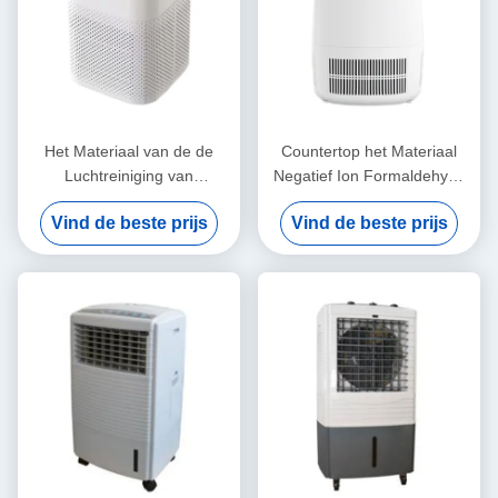
Het Materiaal van de de
Countertop het Materiaal
Luchtreiniging van
Negatief Ion Formaldehyde
Desktoparomatherapy met
Removal For Household van
Vind de beste prijs
Vind de beste prijs
UVC Sterilisatie
de Luchtreiniging