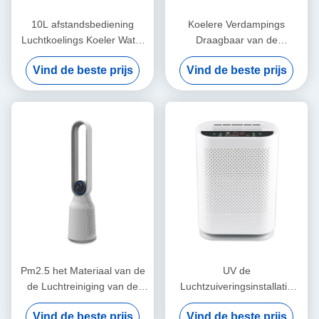
10L afstandsbediening
Koelere Verdampings
Luchtkoelings Koeler Water
Draagbaar van de
die voor Grote Zaal
afstandsbediening40l Lucht
Vind de beste prijs
Vind de beste prijs
verdampen
voor Binnen Openlucht
Pm2.5 het Materiaal van de
UV de
de Luchtreiniging van de
Luchtzuiveringsinstallatie
Rookverwijdering voor
Negatief Ion For Household
Vind de beste prijs
Vind de beste prijs
Huishouden
Bedroom van de