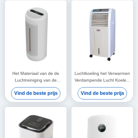
Het Materiaal van de de
Luchtkoeling het Verwarmen
Luchtreiniging van de
Verdampende Lucht Koelere
formaldehydeverwijdering,
8.5L Afstandsbediening voor
Vind de beste prijs
Vind de beste prijs
Sterilisator van de Geur de
Grote Zaal
UVlucht