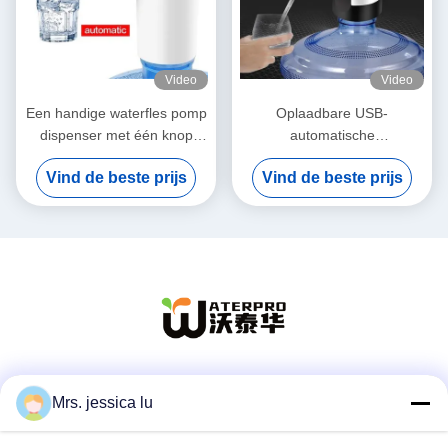
Video
Video
Een handige waterfles pomp
Oplaadbare USB-
dispenser met één knop
automatische
voor 2-5 liter flessen
drinkwaterpomp Kleine
Vind de beste prijs
Vind de beste prijs
milieuvriendelijke
Sociale media
Mrs. jessica lu