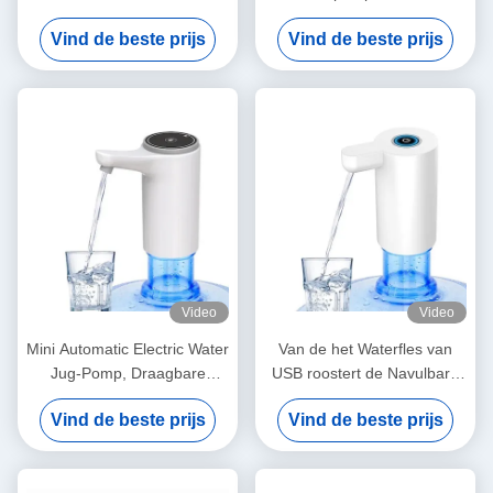
Pompautomaat met
Navulbare Automaat
Vind de beste prijs
Vind de beste prijs
Decoratieve
800mAh voor Huisbureau
Afkantingsbovenkant
Video
Video
Mini Automatic Electric Water
Van de het Waterfles van
Jug-Pomp, Draagbare
USB roostert de Navulbare
Navulbare Waterautomaat
de Pompautomaat
Vind de beste prijs
Vind de beste prijs
Automatisch voor in
openlucht