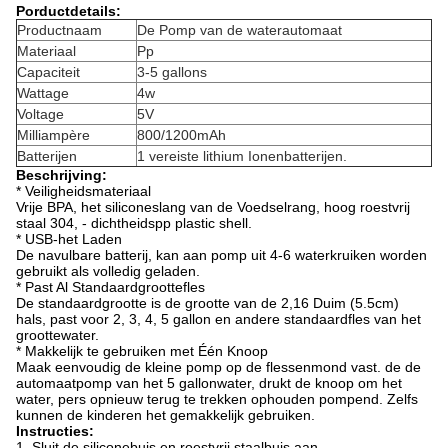
Porductdetails:
Productnaam
De Pomp van de waterautomaat
Materiaal
Pp
Capaciteit
3-5 gallons
Wattage
4w
Voltage
5V
Milliampère
800/1200mAh
Batterijen
1 vereiste lithium Ionenbatterijen.
Beschrijving:
* Veiligheidsmateriaal
Vrije BPA, het siliconeslang van de Voedselrang, hoog roestvrij
staal 304, - dichtheidspp plastic shell.
* USB-het Laden
De navulbare batterij, kan aan pomp uit 4-6 waterkruiken worden
gebruikt als volledig geladen.
* Past Al Standaardgroottefles
De standaardgrootte is de grootte van de 2,16 Duim (5.5cm)
hals, past voor 2, 3, 4, 5 gallon en andere standaardfles van het
groottewater.
* Makkelijk te gebruiken met Één Knoop
Maak eenvoudig de kleine pomp op de flessenmond vast. de de
automaatpomp van het 5 gallonwater, drukt de knoop om het
water, pers opnieuw terug te trekken ophouden pompend. Zelfs
kunnen de kinderen het gemakkelijk gebruiken.
Instructies:
1. Sluit de siliconebuis en roestvrij staalbuis aan