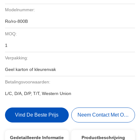
Modelnummer:
Ro/ro-800B
MOQ:
1
Verpakking:
Geel karton of kleurenvak
Betalingsvoorwaarden:
L/C, D/A, D/P, T/T, Western Union
Vind De Beste Prijs
Neem Contact Met Ons Op
Gedetailleerde Informatie
Productbeschrijving