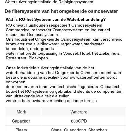
Waterzuiveringsinstallatie de Reinigingssysteem
De filtersysteem van het omgekeerde osmosewater
Wat is RO-het Systeem van de Waterbehandeling?
RO omvat Huishouden respecteert Osmosesysteem, 
Commercieel respecteer Osmosesysteem en Industrieel 
respecteer Osmosesysteem.
Ons Industrieel Omgekeerde Osmosesysteem kan verschillend 
bronwater zoals leidingwater, regenwater, stadswater 
behandelen,
 ondergronds
water met brede toepassing in Voedsel, Hotel, het Ziekenhuis, 
Restaurant, Bioskopen…
Onze Industriële zuiveringsinstallatie van de het 
waterbehandeling van het Omgekeerde Osmosero membraan 
beste die is douane specifiek voor uw waterbehoeften wordt 
ontworpen
door een ervaren team van technische ingenieurs. Ocpuritech 
bouwt het RO-systeem op gebruikend slechts de componenten 
van uitstekende kwaliteit die zullen
verstrek betrouwbare verrichting op lange termijn.
Merk
Waterpro
Capaciteit
800GPD
Plaats
China, Guangdong, Shenzhen