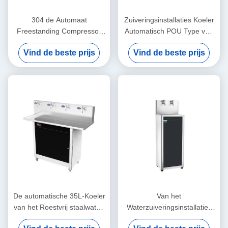
304 de Automaat
Zuiveringsinstallaties Koeler
Freestanding Compressor
Automatisch POU Type van
van het roestvrij staalpou het
het roestvrij staal
Vind de beste prijs
Vind de beste prijs
Hete Koude Water Koelen
Commercieel Water
De automatische 35L-Koeler
Van het
van het Roestvrij staalwater,
Waterzuiveringsinstallaties
Pou-Waterautomaat met 4
van de voedselrang de