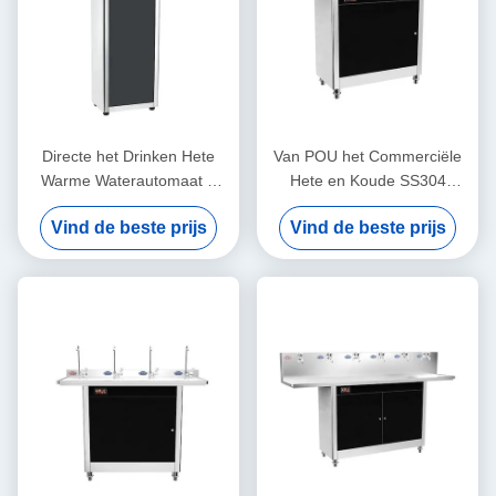
Directe het Drinken Hete
Van POU het Commerciële
Warme Waterautomaat 5
Hete en Koude SS304
Gallon voor Commerciële
Materiaal van het
Vind de beste prijs
Vind de beste prijs
Openbare ruimte
Waterzuiveringsinstallaties
voor Campus