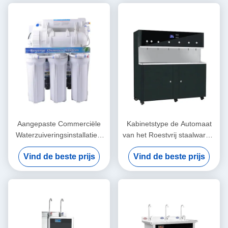
Aangepaste Commerciële
Kabinetstype de Automaat
Waterzuiveringsinstallaties,
van het Roestvrij staalwarme
400 GPD de Witte Kleur van
water voor het
Vind de beste prijs
Vind de beste prijs
het Omgekeerde
Schoolziekenhuis
Osmosesysteem