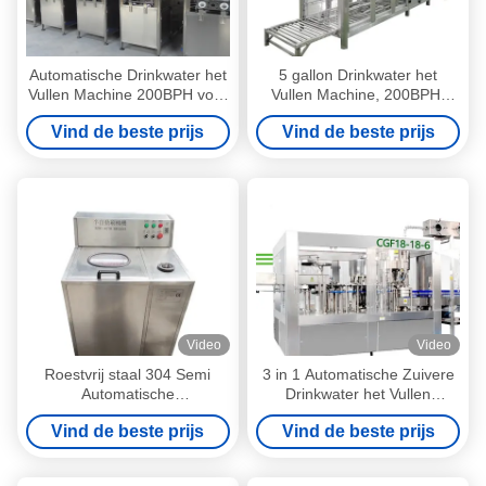
Automatische Drinkwater het
5 gallon Drinkwater het
Vullen Machine 200BPH voor
Vullen Machine, 200BPH-
Fles het Afdekken
OEM van de Was Vullende
Vind de beste prijs
Vind de beste prijs
Afdekkende Machine
Video
Video
Roestvrij staal 304 Semi
3 in 1 Automatische Zuivere
Automatische
Drinkwater het Vullen
Flessenwasmachine voor 5
Machine 3000BPH voor
Vind de beste prijs
Vind de beste prijs
Gallonfles
HUISDIEREN Plastic Fles