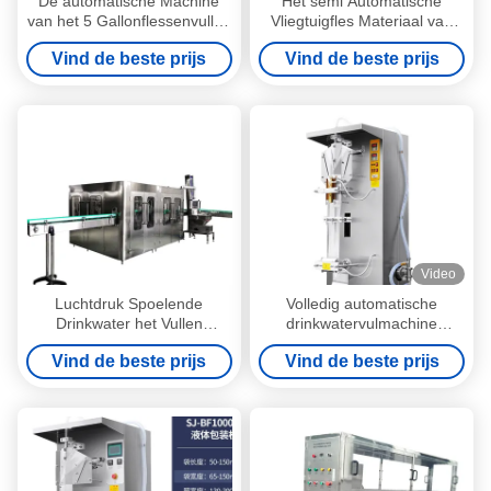
De automatische Machine
Het semi Automatische
van het 5 Gallonflessenvullen
Vliegtuigfles Materiaal van
voor de fles van PC van de
het de Machtsroestvrije staal
Vind de beste prijs
Vind de beste prijs
HUISDIERENfles
van de Etiketteringsmachine
90W
Video
Luchtdruk Spoelende
Volledig automatische
Drinkwater het Vullen
drinkwatervulmachine
Machine 3 in Multifunctionele
220v/380v 1.8kw Volledig
Vind de beste prijs
Vind de beste prijs
1
automatische Volledig
automatische kwaliteit