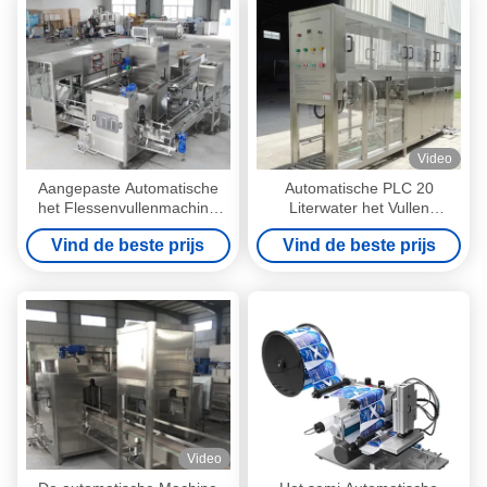
Video
Aangepaste Automatische
Automatische PLC 20
het Flessenvullenmachine
Literwater het Vullen
300BPH van het 5
Machine, Mineraalwater
Vind de beste prijs
Vind de beste prijs
Gallonwater
Bottelmachine 150BPH
Video