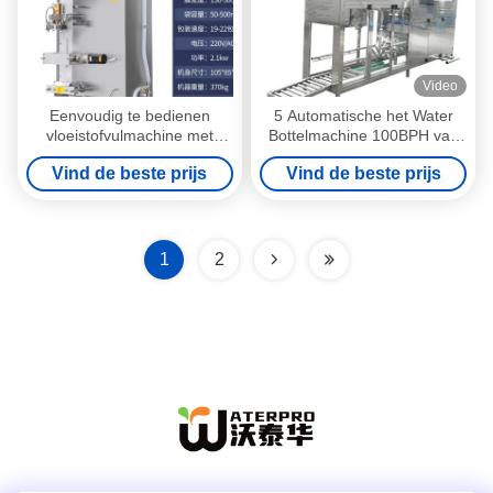
Video
Eenvoudig te bedienen
5 Automatische het Water
vloeistofvulmachine met
Bottelmachine 100BPH van
1000/2000/4000 BPH
het gallonhuisdier met Was
Vind de beste prijs
Vind de beste prijs
capaciteit 220V
het Afdekken Functie
1
2