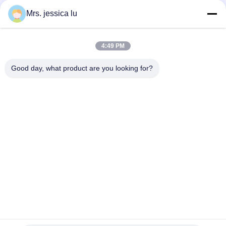
Sociale media
Mrs. jessica lu
4:49 PM
Snel contact
Good day, what product are you looking for?
Telefoon
86-180-3801-1935
E-mail
waterpro666@outlook.com
Adres
DE BOUW VAN ROOM811 TIANJI, HET PARK VAN TIANAN
CYBER, CHEGONGMIAO, FUTIAN SHENZHEN CHINA
Privacybeleid
|
Sitemap
China Goede kwaliteit Drinkwater het Vullen Machine