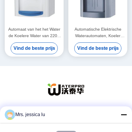
Automaat van het het Water
Automatische Elektrische
de Koelere Water van 220V
Waterautomaten, Koeler
50Hz met R134a-
Verklaard Ce van het
Vind de beste prijs
Vind de beste prijs
Compressor het Koelen
Desktopwater
Sociale media
Mrs. jessica lu