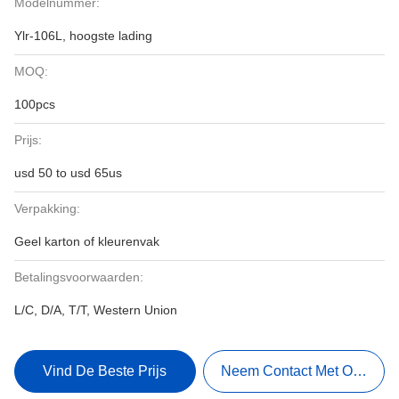
Modelnummer:
Ylr-106L, hoogste lading
MOQ:
100pcs
Prijs:
usd 50 to usd 65us
Verpakking:
Geel karton of kleurenvak
Betalingsvoorwaarden:
L/C, D/A, T/T, Western Union
Vind De Beste Prijs
Neem Contact Met Ons Op