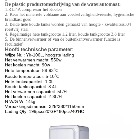
De plastic productomschrijving van de waterautomaat:
1.R134A compressor het Koelen
2. Keur het materiële voldaane aan voedselveiligheidvereiste, hygiënische
brandkast goed
3. Beide hete koude tanks worden gemaakt van hoogte - kwaliteitsss304
roestvrij staal
4. Regelmatige hete tankgrootte 1,2 liter, koude tankgrootte 3,8 liter
5. De binnenverwarmer of van de buitenkantverwarmer functie is
facultatief
Hoofd technische parameter:
Wijze Nr. : Ylr-106L, hoogste lading
Het verwarmen macht: 550w
Het koelen macht: 90w
Hete temperatuur: 88-93℃
Koude temperatuur: 5-10℃
Hete tankcapaciteit: 1.0L
Koude tankcapaciteit: 3.4L
Het verwarmen capaciteit: 5L/H
Het koelen capaciteit: 2-3L/H
N.W/G.W: 14kg
Verpakkingsdimensie: 325*380*1150mm
Lading Qty: 196pcs/20'GP480pcs/40'HC