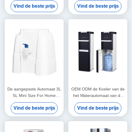
Compressor CoolingWater
Waterautomaat voor
Vind de beste prijs
Vind de beste prijs
Dispenser met instelbare
Hotelhuishouden
watertemperatuur, koud
water en warm water
beschikbaar Water
Dispenser, Water Dispenser
voor Home
De aangepaste Automaat 3L
OEM ODM de Koeler van de
5L Mini Size For Home
het Waterautomaat van de
Office van het Water Koelere
Bodemlading met
Vind de beste prijs
Vind de beste prijs
Water
Compressor Koelfles