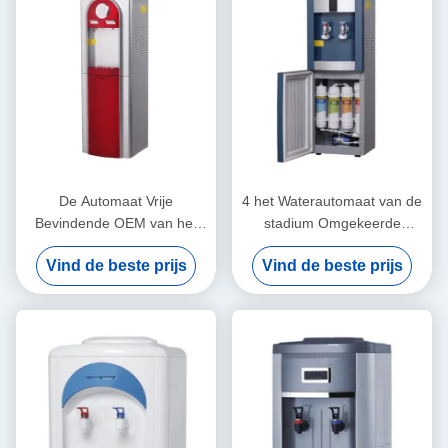
De Automaat Vrije
4 het Waterautomaat van de
Bevindende OEM van het
stadium Omgekeerde
heet en Koud Water Koelere
Osmose, de Koeler van het
Vind de beste prijs
Vind de beste prijs
Water ODM
220 Volt Hete en Koude
Water