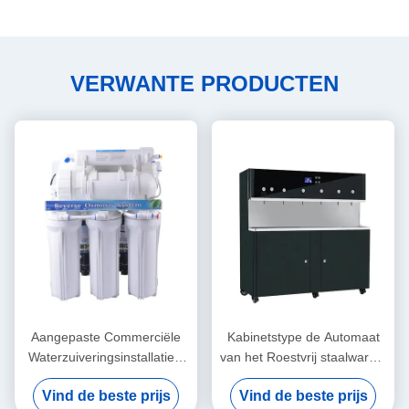
VERWANTE PRODUCTEN
Aangepaste Commerciële
Kabinetstype de Automaat
Waterzuiveringsinstallaties,
van het Roestvrij staalwarme
400 GPD de Witte Kleur van
water voor het
Vind de beste prijs
Vind de beste prijs
het Omgekeerde
Schoolziekenhuis