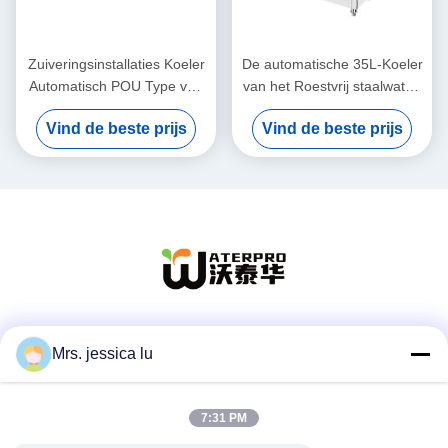
Zuiveringsinstallaties Koeler
De automatische 35L-Koeler
Automatisch POU Type van
van het Roestvrij staalwater,
het roestvrij staal
Pou-Waterautomaat met 4
Vind de beste prijs
Vind de beste prijs
Commercieel Water
Tapkranen
Sociale media
Mrs. jessica lu
7:31 PM
Snel contact