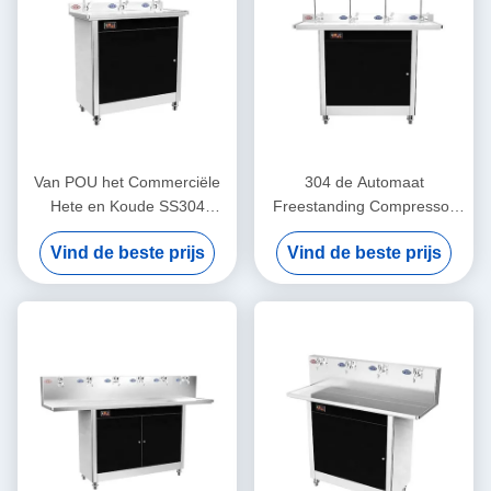
Van POU het Commerciële
304 de Automaat
Hete en Koude SS304
Freestanding Compressor
Materiaal van het
van het roestvrij staalpou het
Vind de beste prijs
Vind de beste prijs
Waterzuiveringsinstallaties
Hete Koude Water Koelen
voor Campus