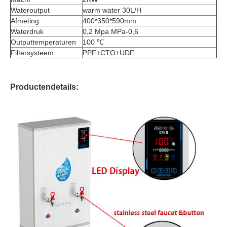
Wateroutput
warm water 30L/H
Afmeting
400*350*590mm
Waterdruk
0,2 Mpa MPa-0,6
Outputtemperaturen
100 ℃
Filtersysteem
PPF+CTO+UDF
Productendetails: