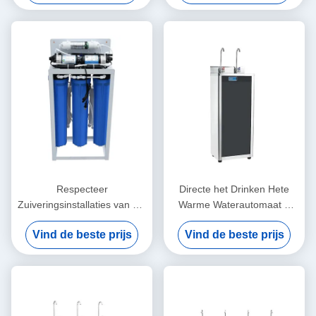
Osmosesysteem
Respecteer
Directe het Drinken Hete
Zuiveringsinstallaties van het
Warme Waterautomaat 5
Osmose de Commerciële
Gallon voor Commerciële
Vind de beste prijs
Vind de beste prijs
Water met de Behandeling
Openbare ruimte
van het 6 Stadia800gpd
UVlicht