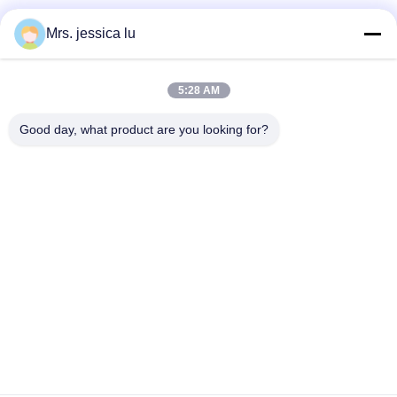
Sociale media
Mrs. jessica lu
5:28 AM
Snel contact
Good day, what product are you looking for?
Telefoon
86-180-3801-1935
E-mail
waterpro666@outlook.com
Adres
DE BOUW VAN ROOM811 TIANJI, HET PARK VAN TIANAN
CYBER, CHEGONGMIAO, FUTIAN SHENZHEN CHINA
Privacybeleid
|
Sitemap
China Goede kwaliteit Drinkwater het Vullen Machine