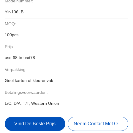
Modelnummer:
Ylr-106LB
MOQ:
100pcs
Prijs:
usd 68 to usd78
Verpakking:
Geel karton of kleurenvak
Betalingsvoorwaarden:
L/C, D/A, T/T, Western Union
Vind De Beste Prijs
Neem Contact Met Ons Op