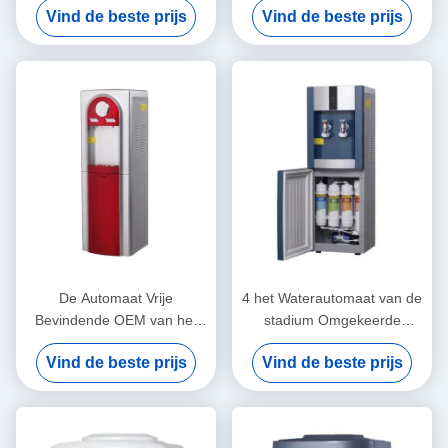
Vind de beste prijs
Vind de beste prijs
Water
Compressor Koelfles
De Automaat Vrije
4 het Waterautomaat van de
Bevindende OEM van het
stadium Omgekeerde
heet en Koud Water Koelere
Osmose, de Koeler van het
Vind de beste prijs
Vind de beste prijs
Water ODM
220 Volt Hete en Koude
Water