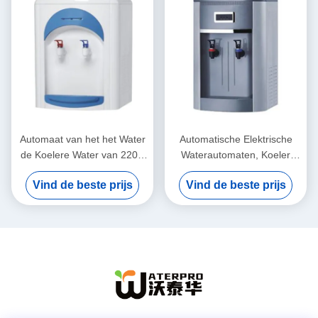
Automaat van het het Water
Automatische Elektrische
de Koelere Water van 220V
Waterautomaten, Koeler
50Hz met R134a-
Verklaard Ce van het
Vind de beste prijs
Vind de beste prijs
Compressor het Koelen
Desktopwater