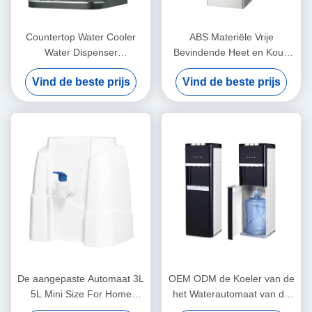
Countertop Water Cooler
ABS Materiële Vrije
Water Dispenser
Bevindende Heet en Koud
Compressor CoolingWater
Waterautomaat voor
Vind de beste prijs
Vind de beste prijs
Dispenser met instelbare
Hotelhuishouden
watertemperatuur, koud
water en warm water
beschikbaar Water
Dispenser, Water Dispenser
voor Home
De aangepaste Automaat 3L
OEM ODM de Koeler van de
5L Mini Size For Home
het Waterautomaat van de
Office van het Water Koelere
Bodemlading met