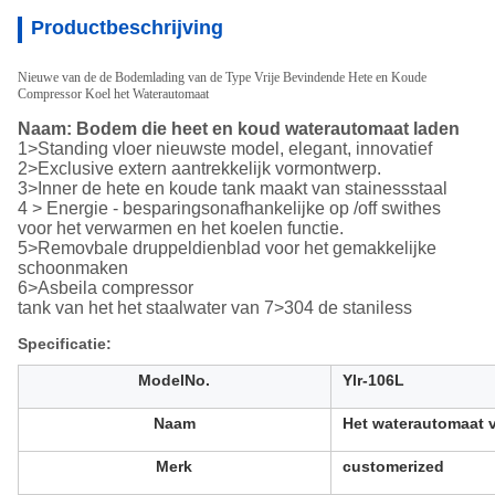
Productbeschrijving
Nieuwe van de de Bodemlading van de Type Vrije Bevindende Hete en Koude
Compressor Koel het Waterautomaat
Naam: Bodem die heet en koud waterautomaat laden
1>Standing vloer nieuwste model, elegant, innovatief
2>Exclusive extern aantrekkelijk vormontwerp.
3>Inner de hete en koude tank maakt van stainessstaal
4 > Energie - besparingsonafhankelijke op /off swithes
voor het verwarmen en het koelen functie.
5>Removbale druppeldienblad voor het gemakkelijke
schoonmaken
6>Asbeila compressor
tank van het het staalwater van 7>304 de staniless
Specificatie:
ModelNo.
Ylr-106L
Naam
Het waterautomaat 
Merk
customerized