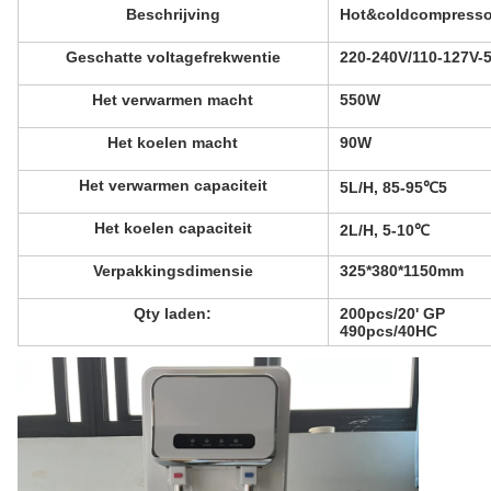
Beschrijving
Hot&coldcompressor
Geschatte voltagefrekwentie
220-240V/110-127V-
Het verwarmen macht
550W
Het koelen macht
90W
Het verwarmen capaciteit
5L/H, 85-95℃5
Het koelen capaciteit
2L/H, 5-10℃
Verpakkingsdimensie
325*380*1150mm
Qty laden:
200pcs/20' GP
490pcs/40HC