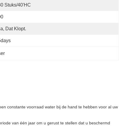
0 Stuks/40'HC
00
Ja, Dat Klopt.
5days
ser
m een constante voorraad water bij de hand te hebben voor al uw
riode van één jaar om u gerust te stellen dat u beschermd