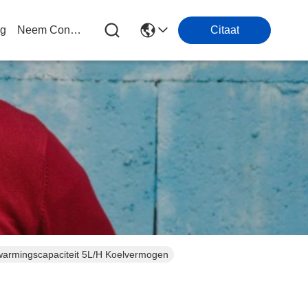
og
Neem Contact Met Ons Op
Citaat
warmingscapaciteit 5L/H Koelvermogen