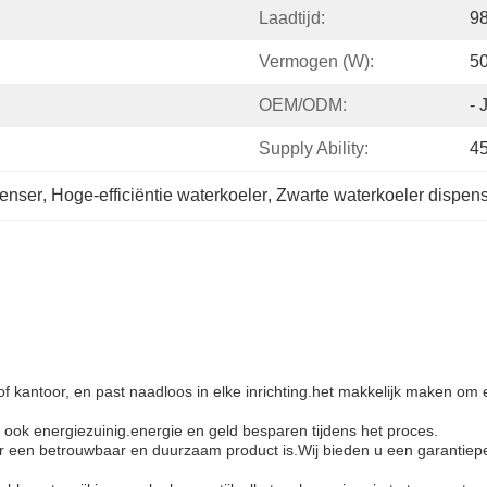
Laadtijd:
98
Vermogen (W):
5
OEM/ODM:
- 
Supply Ability:
4
enser
, 
Hoge-efficiëntie waterkoeler
, 
Zwarte waterkoeler dispen
s of kantoor, en past naadloos in elke inrichting.het makkelijk maken o
ook energiezuinig.energie en geld besparen tijdens het proces.
r een betrouwbaar en duurzaam product is.Wij bieden u een garantiepe