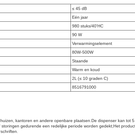
≤ 45 dB
Eén jaar
980 stuks/40'HC
90 W
Verwarmingselement
80W-500W
Staande
Warm en koud
2L (≤ 10 graden C)
8516791000
 huizen, kantoren en andere openbare plaatsen.De dispenser kan tot 5 
 of storingen gedurende een redelijke periode worden gedekt;Het prod
schriften.