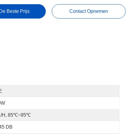
De Beste Prijs
Contact Opnemen
E
0W
L/H, 85℃~95℃
 45 DB