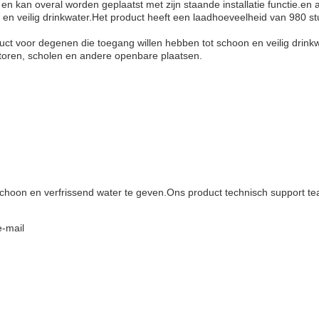
 en kan overal worden geplaatst met zijn staande installatie functie.e
 en veilig drinkwater.Het product heeft een laadhoeveelheid van 980 st
duct voor degenen die toegang willen hebben tot schoon en veilig drink
ntoren, scholen en andere openbare plaatsen.
hoon en verfrissend water te geven.Ons product technisch support te
e-mail