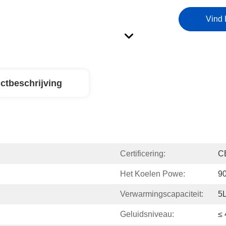
Vind 
ctbeschrijving
Certificering:
C
Het Koelen Powe:
9
Verwarmingscapaciteit:
5
Geluidsniveau:
≤