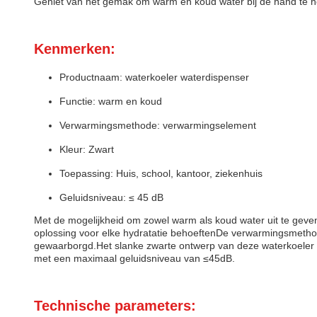
Geniet van het gemak om warm en koud water bij de hand te hebb
Kenmerken:
Productnaam: waterkoeler waterdispenser
Functie: warm en koud
Verwarmingsmethode: verwarmingselement
Kleur: Zwart
Toepassing: Huis, school, kantoor, ziekenhuis
Geluidsniveau: ≤ 45 dB
Met de mogelijkheid om zowel warm als koud water uit te geven,
oplossing voor elke hydratatie behoeftenDe verwarmingsmetho
gewaarborgd.Het slanke zwarte ontwerp van deze waterkoeler w
met een maximaal geluidsniveau van ≤45dB.
Technische parameters: