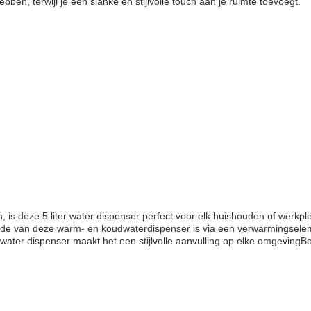
en, terwijl je een slanke en stijlvolle touch aan je ruimte toevoegt.
 is deze 5 liter water dispenser perfect voor elk huishouden of werkp
de van deze warm- en koudwaterdispenser is via een verwarmingseleme
ater dispenser maakt het een stijlvolle aanvulling op elke omgevingBo