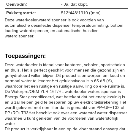
Oem/odm:
- Ja, dat klopt.
Pakketgrootte:
512*448*1310 ((mm)
Deze waterkoelerwaterdispenser is ook voorzien van
automatische desinfectie dispenser temperatuurmeting, bottom
loading waterdispenser, en automatische huisdier
waterdispenser.
Toepassingen:
Deze waterkoeler is ideaal voor kantoren, scholen, sportscholen
en thuis. Het is perfect geschikt voor mensen die gezond zijn en
gehydrateerd willen blijven.Dit product is ontworpen om koud en
normaal water te leverenHet geluidsniveau is ≤ 65 dB (A),
waardoor het een rustige en rustige aanvulling op elke ruimte is.
De Waterpro/OEM YLR-16T/HL waterkoeler waterdispenser is
Energy Star gecertificeerd, wat betekent dat het energiezuinig is
en u zal helpen geld te besparen op uw elektriciteitsrekening.Het
wordt geleverd met een filter dat is gemaakt van PP+UF+T33 of
PP+RO+T33Het beschikt ook over een waterstof water dispenser
waarmee u kunt genieten van de voordelen van waterstofrijk
water.
Dit product is verkrijgbaar in een op de vloer staand ontwerp dat