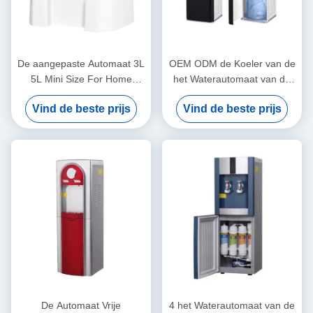
De aangepaste Automaat 3L
OEM ODM de Koeler van de
5L Mini Size For Home
het Waterautomaat van de
Office van het Water Koelere
Bodemlading met
Vind de beste prijs
Vind de beste prijs
Water
Compressor Koelfles
De Automaat Vrije
4 het Waterautomaat van de