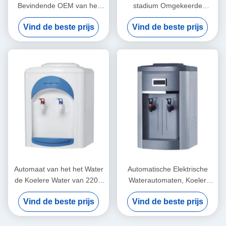
Bevindende OEM van het
stadium Omgekeerde
heet en Koud Water Koelere
Osmose, de Koeler van het
Vind de beste prijs
Vind de beste prijs
Water ODM
220 Volt Hete en Koude
Water
Automaat van het het Water
Automatische Elektrische
de Koelere Water van 220V
Waterautomaten, Koeler
50Hz met R134a-
Verklaard Ce van het
Vind de beste prijs
Vind de beste prijs
Compressor het Koelen
Desktopwater