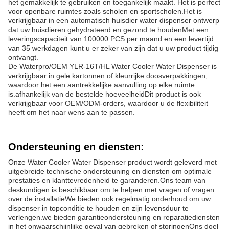
het gemakkelijk te gebruiken en toegankelijk maakt. Het is perfect
voor openbare ruimtes zoals scholen en sportscholen.Het is
verkrijgbaar in een automatisch huisdier water dispenser ontwerp
dat uw huisdieren gehydrateerd en gezond te houdenMet een
leveringscapaciteit van 100000 PCS per maand en een levertijd
van 35 werkdagen kunt u er zeker van zijn dat u uw product tijdig
ontvangt.
De Waterpro/OEM YLR-16T/HL Water Cooler Water Dispenser is
verkrijgbaar in gele kartonnen of kleurrijke doosverpakkingen,
waardoor het een aantrekkelijke aanvulling op elke ruimte
is.afhankelijk van de bestelde hoeveelheidDit product is ook
verkrijgbaar voor OEM/ODM-orders, waardoor u de flexibiliteit
heeft om het naar wens aan te passen.
Ondersteuning en diensten:
Onze Water Cooler Water Dispenser product wordt geleverd met
uitgebreide technische ondersteuning en diensten om optimale
prestaties en klanttevredenheid te garanderen.Ons team van
deskundigen is beschikbaar om te helpen met vragen of vragen
over de installatieWe bieden ook regelmatig onderhoud om uw
dispenser in topconditie te houden en zijn levensduur te
verlengen.we bieden garantieondersteuning en reparatiediensten
in het onwaarschijnlijke geval van gebreken of storingenOns doel