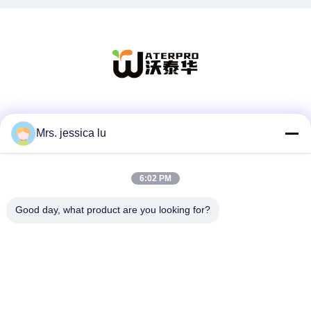
Sociale media
Mrs. jessica lu
6:02 PM
Snel contact
Telefoon
Good day, what product are you looking for?
86-180-3801-1935
E-mail
waterpro666@outlook.com
Adres