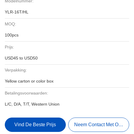
Modelnummer:
YLR-16T/HL
MOQ:
100pcs
Prijs:
USD45 to USD50
Verpakking:
Yellow carton or color box
Betalingsvoorwaarden:
L/C, D/A, T/T, Western Union
Vind De Beste Prijs
Neem Contact Met Ons Op