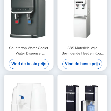
Countertop Water Cooler
ABS Materiële Vrije
Water Dispenser
Bevindende Heet en Koud
Compressor CoolingWater
Waterautomaat voor
Vind de beste prijs
Vind de beste prijs
Dispenser met instelbare
Hotelhuishouden
watertemperatuur, koud
water en warm water
beschikbaar Water
Dispenser, Water Dispenser
voor Home