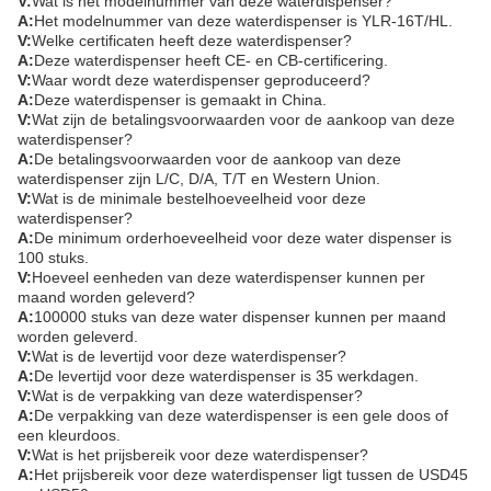
V:
Wat is het modelnummer van deze waterdispenser?
A:
Het modelnummer van deze waterdispenser is YLR-16T/HL.
V:
Welke certificaten heeft deze waterdispenser?
A:
Deze waterdispenser heeft CE- en CB-certificering.
V:
Waar wordt deze waterdispenser geproduceerd?
A:
Deze waterdispenser is gemaakt in China.
V:
Wat zijn de betalingsvoorwaarden voor de aankoop van deze
waterdispenser?
A:
De betalingsvoorwaarden voor de aankoop van deze
waterdispenser zijn L/C, D/A, T/T en Western Union.
V:
Wat is de minimale bestelhoeveelheid voor deze
waterdispenser?
A:
De minimum orderhoeveelheid voor deze water dispenser is
100 stuks.
V:
Hoeveel eenheden van deze waterdispenser kunnen per
maand worden geleverd?
A:
100000 stuks van deze water dispenser kunnen per maand
worden geleverd.
V:
Wat is de levertijd voor deze waterdispenser?
A:
De levertijd voor deze waterdispenser is 35 werkdagen.
V:
Wat is de verpakking van deze waterdispenser?
A:
De verpakking van deze waterdispenser is een gele doos of
een kleurdoos.
V:
Wat is het prijsbereik voor deze waterdispenser?
A:
Het prijsbereik voor deze waterdispenser ligt tussen de USD45