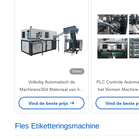
Video
Volledig Automatisch de
PLC Controle Automa
Machiness304 Materiaal van het
het Vormen Machine
Flessen Blazend Materiaal voor
van de HUISDIER
Vind de beste prijs
Vind de beste p
HUISDIERENfles
Fles Etiketteringsmachine