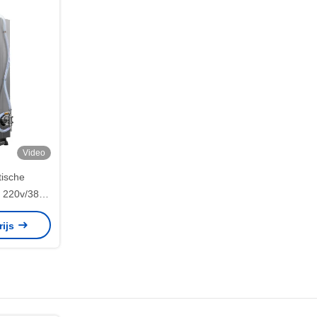
Video
tische
e 220v/380v
omatische
rijs
e kwaliteit