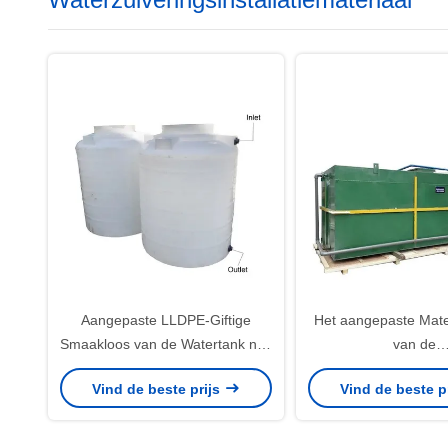
Aangepaste LLDPE-Giftige
Het aangepaste Mate
Smaakloos van de Watertank niet
van de
met 50000L-Capaciteit
Rioleringswaterzuiveri
Vind de beste prijs
Vind de beste p
met 1000L/H-Cap