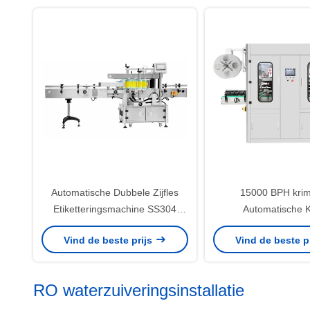
Automatische Dubbele Zijfles
15000 BPH krim
Etiketteringsmachine SS304
Automatische 
Materiële Multi Dimensionale
Etiketteringsmach
Vind de beste prijs
Vind de beste p
Regelbaar
Stoomhitte Tu
RO waterzuiveringsinstallatie