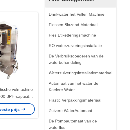
Drinkwater het Vullen Machine
Flessen Blazend Materiaal
Fles Etiketteringsmachine
RO waterzuiveringsinstallatie
De Verbruiksgoederen van de
waterbehandeling
Waterzuiveringsinstallatiemateriaal
Automaat van het water de
ische vulmachine
Koelere Water
00 BPH-capaciteit
Plastic Verpakkingsmateriaal
oor het vullen van
beste prijs
0 ml-250 ml x2
Zuivere WaterAutomaat
De Pompautomaat van de
waterfles