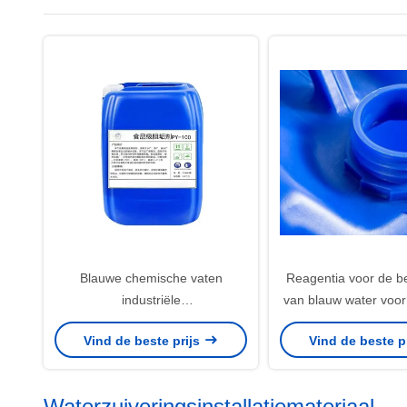
Blauwe chemische vaten
Reagentia voor de b
industriële
van blauw water voor 
waterzuiveringssystemen Blauw
toepassingen 
Vind de beste prijs
Vind de beste p
plastic 55 gallon vaten
Waterzuiveringsinstallatiemateriaal