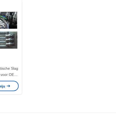
tische Slag
 voor OEM
ENfles
rijs