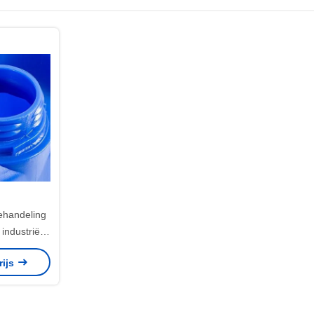
ehandeling
industriële
25 kg
rijs