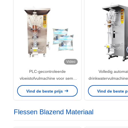
Video
PLC-gecontroleerde
Volledig automa
vloeistofvulmachine voor semi-
drinkwatervulmachin
automatische vul- en verwerking
1.8kw Volledig aut
Vind de beste prijs
Vind de beste p
Volledig automatisch
Flessen Blazend Materiaal