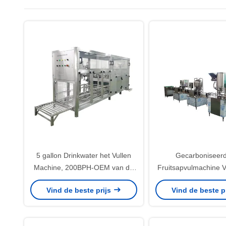
5 gallon Drinkwater het Vullen
Gecarboniseerd
Machine, 200BPH-OEM van de
Fruitsapvulmachine V
Was Vullende Afdekkende
Pet Flasje
Vind de beste prijs
Vind de beste p
Machine