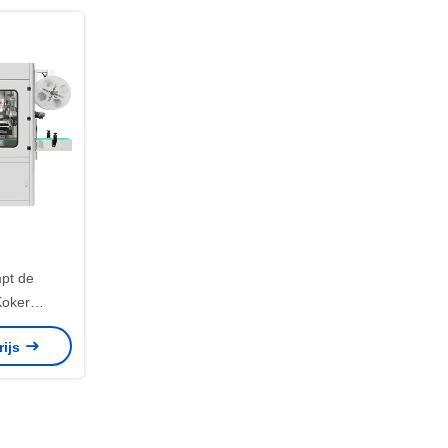
pt de
Koker
ine met
rijs
nnel