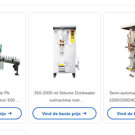
e Plc
350-2000 ml Volume Drinkwater
Semi-automat
oor 500 ml
vulmachine met
1000/2000/40
koolzuurhoudende drank
vulmachine v
rijs
Vind de beste prijs
Vind de 
capaciteit en meer
volume 10