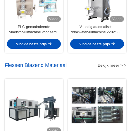
Video
Video
PLC-gecontroleerde
Volledig automatische
vloeistofvulmachine voor semi-
drinkwatervulmachine 220v/380v
automatische vul- en verwerking
1.8kw Volledig automatische
Volledig automatische kwaliteit
Vind de beste prijs
Vind de beste prijs
Flessen Blazend Materiaal
Bekijk meer > >
Video